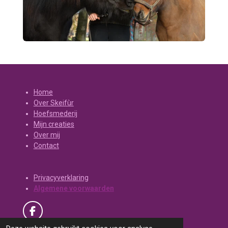
Home
Over Skeifùr
Hoefsmederij
Mijn creaties
Over mij
Contact
Privacyverklaring
Algemene voorwaarden
F
a
© 2017 - 2026 skeifur.nl