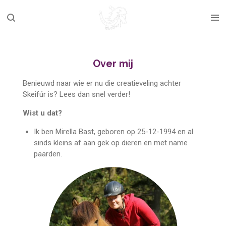
Ga
direct
naar
de
hoofdinhoud
Over mij
Benieuwd naar wie er nu die creatieveling achter
Skeifúr is? Lees dan snel verder!
Wist u dat?
Ik ben Mirella Bast, geboren op 25-12-1994 en al
sinds kleins af aan gek op dieren en met name
paarden.