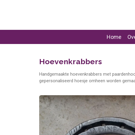
Ga
direct
naar
de
hoofdinhoud
Home
Ove
Hoevenkrabbers
Handgemaakte hoevenkrabbers met paardenhoofdje
gepersonaliseerd hoesje omheen worden gemaa