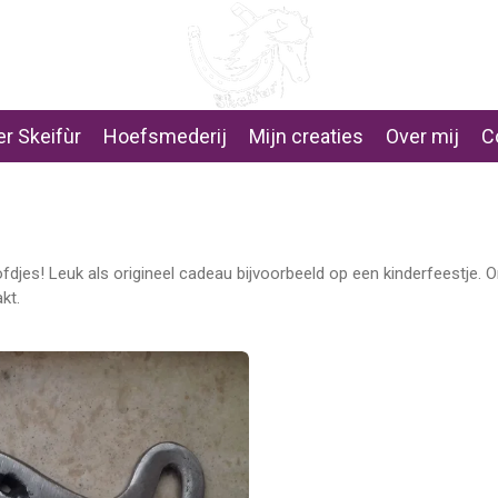
r Skeifùr
Hoefsmederij
Mijn creaties
Over mij
C
s! Leuk als origineel cadeau bijvoorbeeld op een kinderfeestje. O
kt.