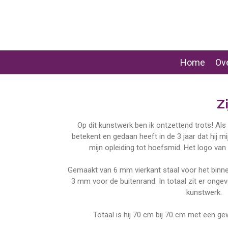
Ga
direct
naar
de
hoofdinhoud
Home
Ove
Z
Op dit kunstwerk ben ik ontzettend trots! Als 
betekent en gedaan heeft in de 3 jaar dat hij m
mijn opleiding tot hoefsmid. Het logo van z
Gemaakt van 6 mm vierkant staal voor het binne
3 mm voor de buitenrand. In totaal zit er ongev
kunstwerk.
Totaal is hij 70 cm bij 70 cm met een ge