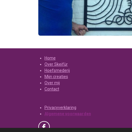
Home
Over Skeifùr
Hoefsmederij
Mijn creaties
Over mij
Contact
Privacyverklaring
Algemene voorwaarden
F